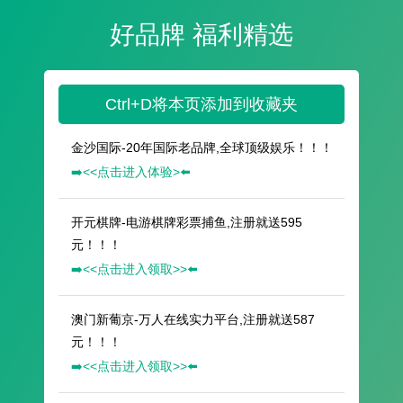
好品牌 福利精选
Ctrl+D将本页添加到收藏夹
金沙国际-20年国际老品牌,全球顶级娱乐！！！
➡️<<点击进入体验>⬅️
开元棋牌-电游棋牌彩票捕鱼,注册就送595
元！！！
➡️<<点击进入领取>>⬅️
澳门新葡京-万人在线实力平台,注册就送587
元！！！
➡️<<点击进入领取>>⬅️